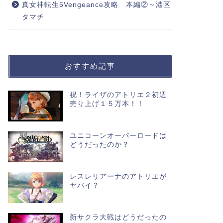
真女神転生5Vengeance攻略 本編②～港区
タマチ
おすすめ記事
祝！ライザのアトリエ２初週
売り上げ１５万本！！
ユニコーンオーバーロードは
どうだったのか？
レスレリアーナのアトリエが
ヤバイ？
新サクラ大戦はどうだったの