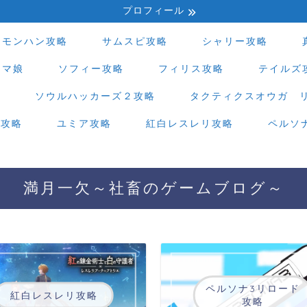
プロフィール
モンハン攻略
サムスピ攻略
シャリー攻略
ウマ娘
ソフィー攻略
フィリス攻略
テイルズ
略
ソウルハッカーズ２攻略
タクティクスオウガ 
ド攻略
ユミア攻略
紅白レスレリ攻略
ペルソ
満月一欠～社畜のゲームブログ～
ペルソナ3リロード
紅白レスレリ攻略
攻略