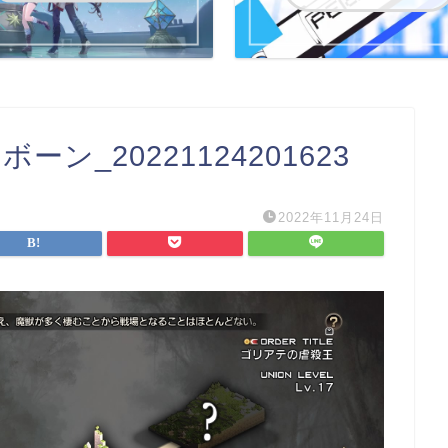
ン_20221124201623
2022年11月24日