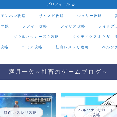
プロフィール
モンハン攻略
サムスピ攻略
シャリー攻略
ウマ娘
ソフィー攻略
フィリス攻略
テイルズ
略
ソウルハッカーズ２攻略
タクティクスオウガ 
ド攻略
ユミア攻略
紅白レスレリ攻略
ペルソ
満月一欠～社畜のゲームブログ～
ペルソナ3リロード
紅白レスレリ攻略
攻略