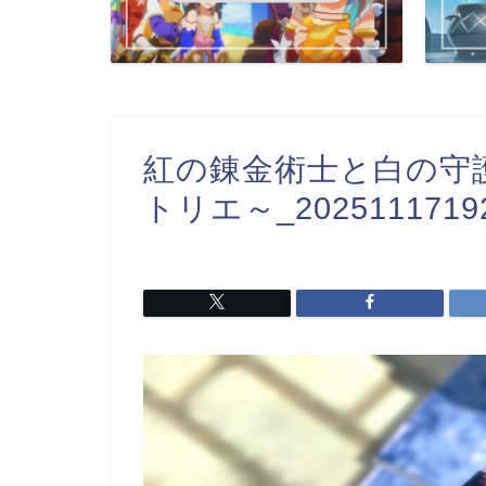
紅の錬金術士と白の守
トリエ～_2025111719