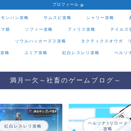
プロフィール
モンハン攻略
サムスピ攻略
シャリー攻略
ウマ娘
ソフィー攻略
フィリス攻略
テイルズ
略
ソウルハッカーズ２攻略
タクティクスオウガ 
ド攻略
ユミア攻略
紅白レスレリ攻略
ペルソ
満月一欠～社畜のゲームブログ～
ペルソナ3リロード
紅白レスレリ攻略
攻略