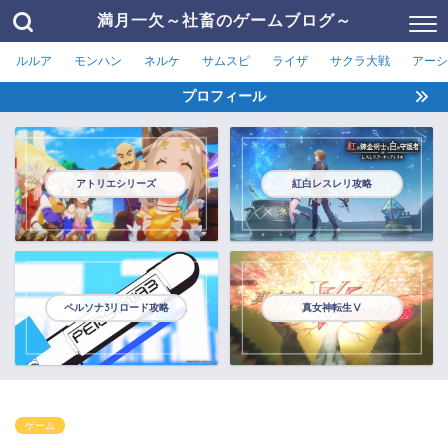
満月一欠～社畜のゲームブログ～
ルルア
モンハン
ネルケ
サムスピ
ライザ
サクラ大戦
アーシ
プロフィール
アトリエシリーズ
紅白レスレリ攻略
ペルソナ3リロード攻略
真女神転生Ⅴ
ゲーム