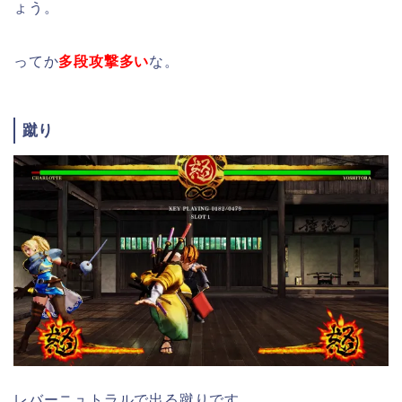
ょう。
ってか
多段攻撃多い
な。
蹴り
レバーニュトラルで出る蹴りです。