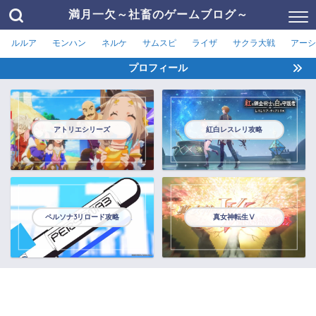
満月一欠～社畜のゲームブログ～
ルルア
モンハン
ネルケ
サムスピ
ライザ
サクラ大戦
アーシ
プロフィール
アトリエシリーズ
紅白レスレリ攻略
ペルソナ3リロード攻略
真女神転生Ⅴ