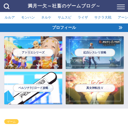
満月一欠～社畜のゲームブログ～
ルルア
モンハン
ネルケ
サムスピ
ライザ
サクラ大戦
アーシ
プロフィール
アトリエシリーズ
紅白レスレリ攻略
ペルソナ3リロード攻略
真女神転生Ⅴ
ゲーム