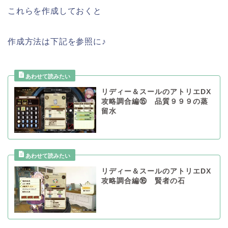
これらを作成しておくと
作成方法は下記を参照に♪
リディー＆スールのアトリエDX
攻略調合編⑮ 品質９９９の蒸
留水
リディー＆スールのアトリエDX
攻略調合編⑯ 賢者の石