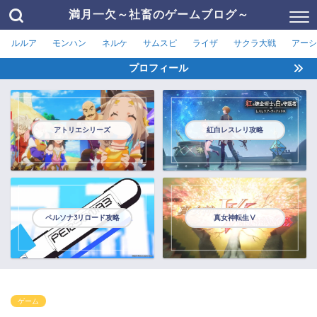
満月一欠～社畜のゲームブログ～
ルルア
モンハン
ネルケ
サムスピ
ライザ
サクラ大戦
アーシ
プロフィール
アトリエシリーズ
紅白レスレリ攻略
ペルソナ3リロード攻略
真女神転生Ⅴ
ゲーム