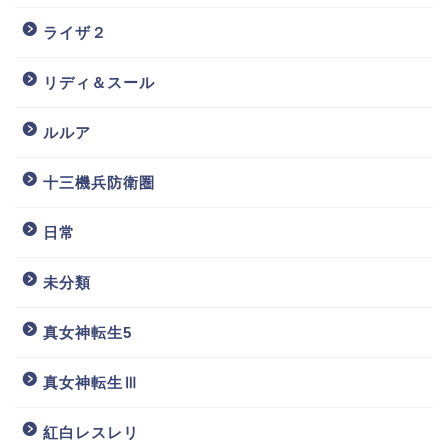
ライザ２
リディ＆スール
ルルア
十三機兵防衛圏
日常
未分類
真女神転生5
真女神転生Ⅲ
紅白レスレリ