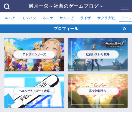
満月一欠～社畜のゲームブログ～
ルルア
モンハン
ネルケ
サムスピ
ライザ
サクラ大戦
アーシ
プロフィール
アトリエシリーズ
紅白レスレリ攻略
ペルソナ3リロード攻略
真女神転生Ⅴ