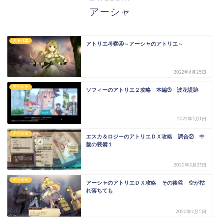
アーシャ
アトリエ
アトリエ考察④～アーシャのアトリエ～
2022年6月25日
アーシャ
ソフィーのアトリエ２攻略 本編➂ 波花堤跡
2022年3月1日
アーシャ
エスカ＆ロジーのアトリエＤＸ攻略 調合② 中
盤の装備１
2020年2月23日
アーシャ
アーシャのアトリエＤＸ攻略 その後④ 空が枯
れ落ちても
2020年2月5日