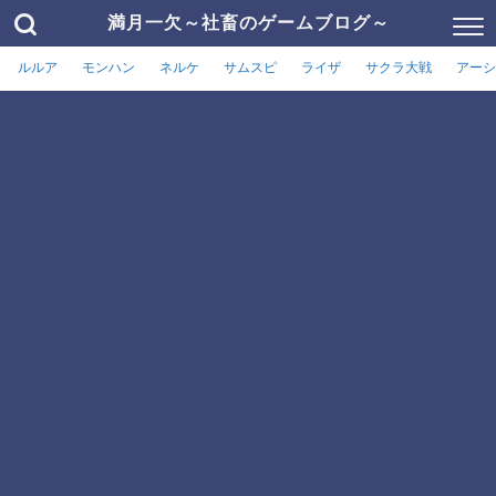
満月一欠～社畜のゲームブログ～
ルルア
モンハン
ネルケ
サムスピ
ライザ
サクラ大戦
アーシ