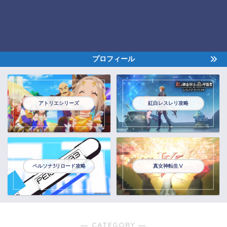
プロフィール
アトリエシリーズ
紅白レスレリ攻略
ペルソナ3リロード攻略
真女神転生Ⅴ
― CATEGORY ―