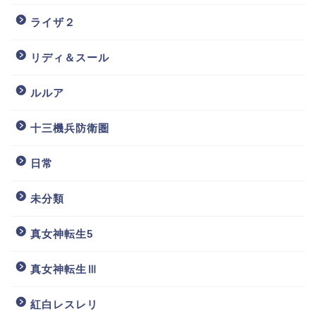
ライザ２
リディ＆スール
ルルア
十三機兵防衛圏
日常
未分類
真女神転生5
真女神転生Ⅲ
紅白レスレリ