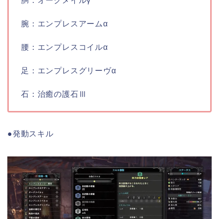
胴：オーグメイルγ
腕：エンプレスアームα
腰：エンプレスコイルα
足：エンプレスグリーヴα
石：治癒の護石Ⅲ
●発動スキル