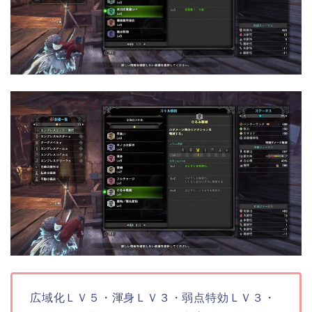
広域化ＬＶ５・渾身ＬＶ３・弱点特効ＬＶ３・