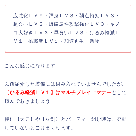
広域化ＬＶ５・渾身ＬＶ３・弱点特効ＬＶ３・
超会心ＬＶ３・爆破属性攻撃強化ＬＶ３・キノ
コ大好きＬＶ３・早食いＬＶ３・ひるみ軽減Ｌ
Ｖ１・挑戦者ＬＶ１・加速再生・業物
こんな感じになります。
以前紹介した装備には組み入れていませんでしたが、
【ひるみ軽減ＬＶ１】はマルチプレイ上マナー
として
積んでおきましょう。
特に【太刀】や【双剣】とパーティー組む時は、発動
していないとこけまくります。