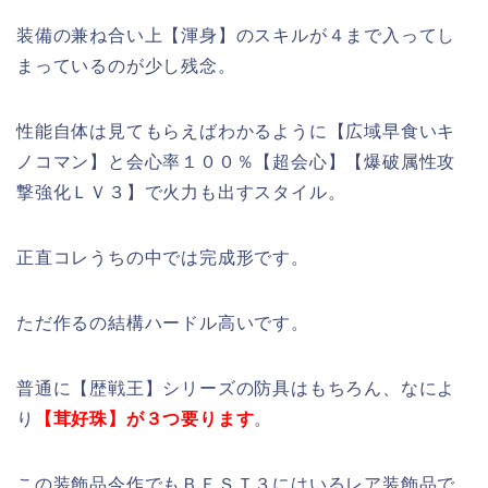
装備の兼ね合い上【渾身】のスキルが４まで入ってし
まっているのが少し残念。
性能自体は見てもらえばわかるように【広域早食いキ
ノコマン】と会心率１００％【超会心】【爆破属性攻
撃強化ＬＶ３】で火力も出すスタイル。
正直コレうちの中では完成形です。
ただ作るの結構ハードル高いです。
普通に【歴戦王】シリーズの防具はもちろん、なによ
り
【茸好珠】が３つ要ります
。
この装飾品今作でもＢＥＳＴ３にはいるレア装飾品で