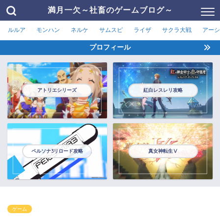
満月一欠～社畜のゲームブログ～
ルルア
モンハン
ネルケ
サムスピ
ライザ
サクラ大戦
アーシ
プロフィール
アトリエシリーズ
紅白レスレリ攻略
ペルソナ3リロード攻略
真女神転生Ⅴ
ゲーム