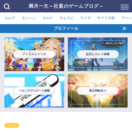
満月一欠～社畜のゲームブログ～
ルルア
モンハン
ネルケ
サムスピ
ライザ
サクラ大戦
アーシ
プロフィール
アトリエシリーズ
紅白レスレリ攻略
ペルソナ3リロード攻略
真女神転生Ⅴ
ゲーム