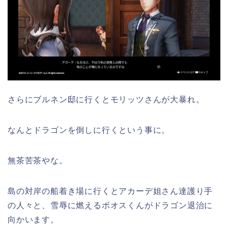
さらにブルネン邸に行くとモリッツさんが大暴れ。
なんとドラゴンを倒しに行くという事に。
無茶苦茶やな。
島の対岸の船着き場に行くとアカーデ姐さん達護り手
の人々と、雪辱に燃えるボオスくんがドラゴン退治に
向かいます。