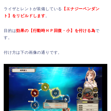
ライザとレントが装備している
【エナジーペンダン
ト】をリビルドします
。
目的は
効果の【行動時ＨＰ回復・小】を付ける為
で
す。
付け方は下の画像の通りです。