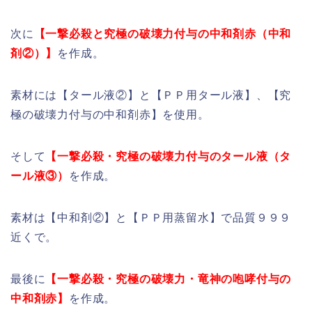
次に
【一撃必殺と究極の破壊力付与の中和剤赤（中和
剤②）】
を作成。
素材には【タール液②】と【ＰＰ用タール液】、【究
極の破壊力付与の中和剤赤】を使用。
そして
【一撃必殺・究極の破壊力付与のタール液（タ
ール液③）
を作成。
素材は【中和剤②】と【ＰＰ用蒸留水】で品質９９９
近くで。
最後に
【一撃必殺・究極の破壊力・竜神の咆哮付与の
中和剤赤】
を作成。