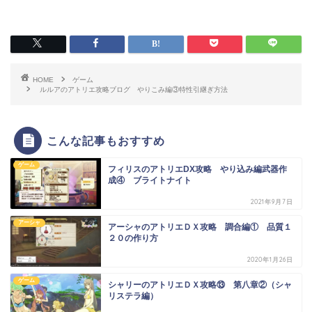
HOME
ゲーム
ルルアのアトリエ攻略ブログ やりこみ編③特性引継ぎ方法
こんな記事もおすすめ
ゲーム
フィリスのアトリエDX攻略 やり込み編武器作
成④ ブライトナイト
2021年9月7日
アーシャ
アーシャのアトリエＤＸ攻略 調合編① 品質１
２０の作り方
2020年1月26日
ゲーム
シャリーのアトリエＤＸ攻略⑬ 第八章②（シャ
リステラ編）