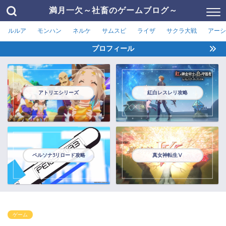
満月一欠～社畜のゲームブログ～
ルルア
モンハン
ネルケ
サムスピ
ライザ
サクラ大戦
アーシ
プロフィール
アトリエシリーズ
紅白レスレリ攻略
ペルソナ3リロード攻略
真女神転生Ⅴ
ゲーム