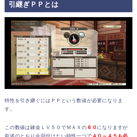
引継ぎＰＰとは
特性を引き継ぐにはＰＰという数値が必要になりま
す。
この数値は錬金ＬＶ５０でＭＡＸの
６０
になりますが
前述のとおり今回付けたい特性一つで
４０～４５も必