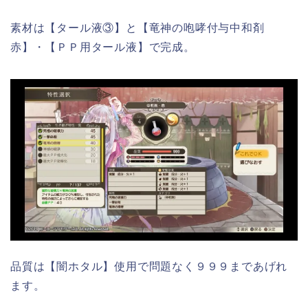
素材は【タール液③】と【竜神の咆哮付与中和剤
赤】・【ＰＰ用タール液】で完成。
品質は【闇ホタル】使用で問題なく９９９まであげれ
ます。