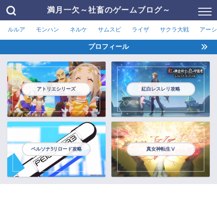
満月一欠～社畜のゲームブログ～
ルルア
モンハン
ネルケ
サムスピ
ライザ
サクラ大戦
アーシ
プロフィール
アトリエシリーズ
紅白レスレリ攻略
ペルソナ3リロード攻略
真女神転生Ⅴ