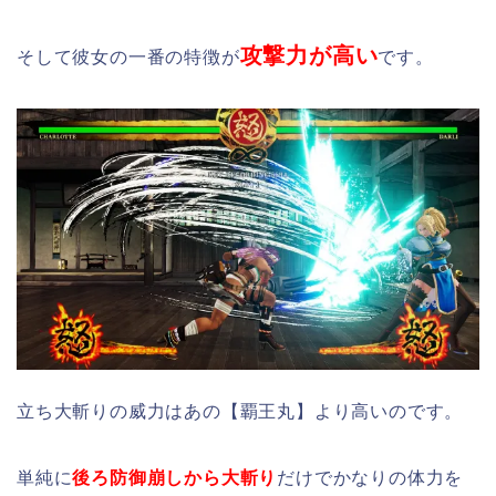
攻撃力が高い
そして彼女の一番の特徴が
です。
立ち大斬りの威力はあの【覇王丸】より高いのです。
単純に
後ろ防御崩しから大斬り
だけでかなりの体力を