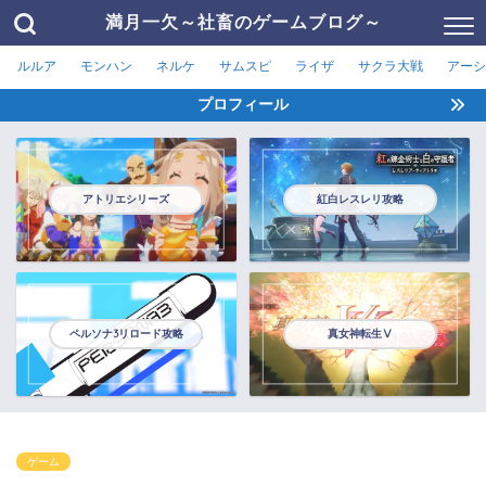
満月一欠～社畜のゲームブログ～
ルルア
モンハン
ネルケ
サムスピ
ライザ
サクラ大戦
アーシ
プロフィール
アトリエシリーズ
紅白レスレリ攻略
ペルソナ3リロード攻略
真女神転生Ⅴ
ゲーム