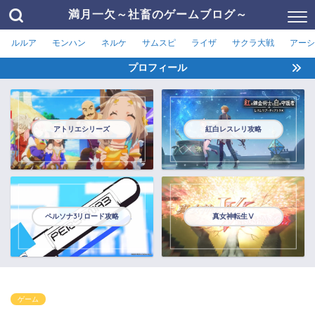
満月一欠～社畜のゲームブログ～
ルルア
モンハン
ネルケ
サムスピ
ライザ
サクラ大戦
アーシ
プロフィール
アトリエシリーズ
紅白レスレリ攻略
ペルソナ3リロード攻略
真女神転生Ⅴ
ゲーム