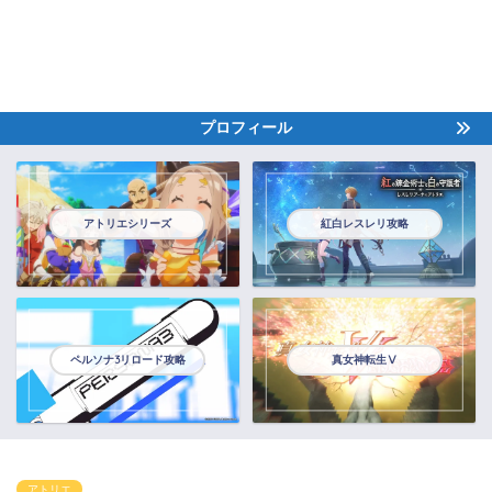
プロフィール
アトリエシリーズ
紅白レスレリ攻略
ペルソナ3リロード攻略
真女神転生Ⅴ
アトリエ