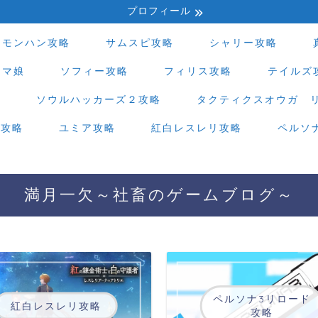
プロフィール
モンハン攻略
サムスピ攻略
シャリー攻略
ウマ娘
ソフィー攻略
フィリス攻略
テイルズ
略
ソウルハッカーズ２攻略
タクティクスオウガ 
ド攻略
ユミア攻略
紅白レスレリ攻略
ペルソ
満月一欠～社畜のゲームブログ～
ペルソナ3リロード
紅白レスレリ攻略
攻略