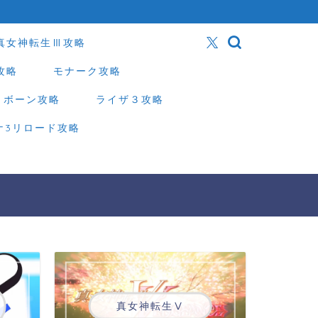
真女神転生Ⅲ攻略
攻略
モナーク攻略
リボーン攻略
ライザ３攻略
ナ3リロード攻略
真女神転生Ⅴ