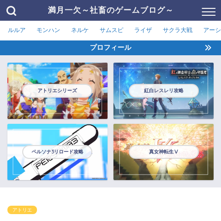
満月一欠～社畜のゲームブログ～
ルルア
モンハン
ネルケ
サムスピ
ライザ
サクラ大戦
アーシ
プロフィール
アトリエシリーズ
紅白レスレリ攻略
ペルソナ3リロード攻略
真女神転生Ⅴ
アトリエ