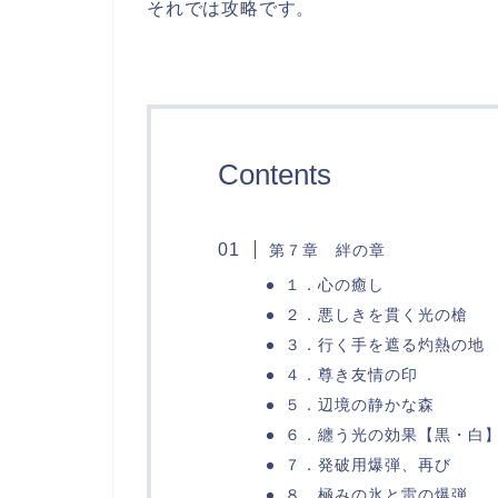
それでは攻略です。
Contents
第７章 絆の章
１．心の癒し
２．悪しきを貫く光の槍
３．行く手を遮る灼熱の地
４．尊き友情の印
５．辺境の静かな森
６．纏う光の効果【黒・白
７．発破用爆弾、再び
８．極みの氷と雷の爆弾