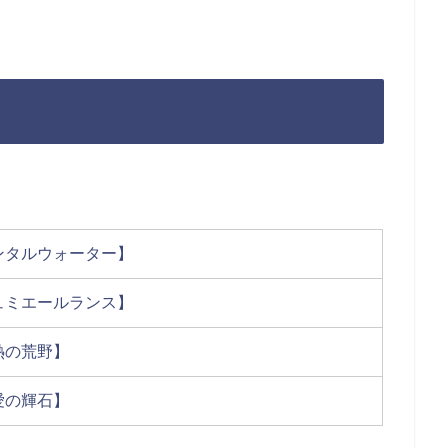
ンタルウォーター】
ュミエールランス】
熱の荒野】
愛の輝石】