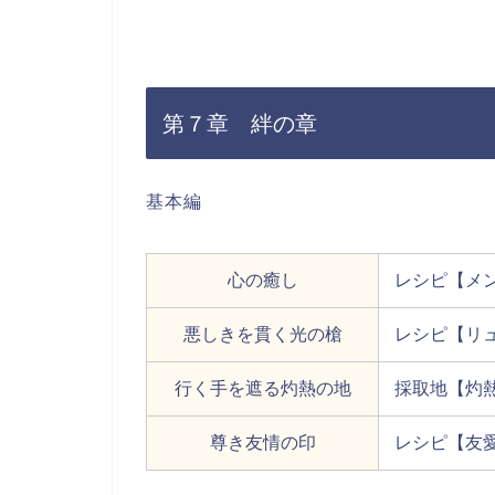
第７章 絆の章
基本編
心の癒し
レシピ【メ
悪しきを貫く光の槍
レシピ【リ
行く手を遮る灼熱の地
採取地【灼
尊き友情の印
レシピ【友