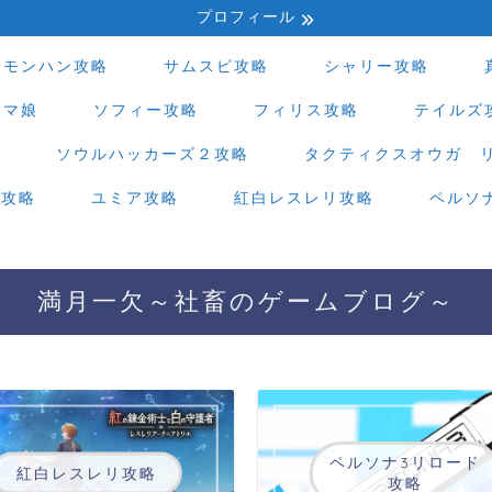
プロフィール
モンハン攻略
サムスピ攻略
シャリー攻略
ウマ娘
ソフィー攻略
フィリス攻略
テイルズ
略
ソウルハッカーズ２攻略
タクティクスオウガ 
ド攻略
ユミア攻略
紅白レスレリ攻略
ペルソ
満月一欠～社畜のゲームブログ～
ペルソナ3リロード
紅白レスレリ攻略
攻略