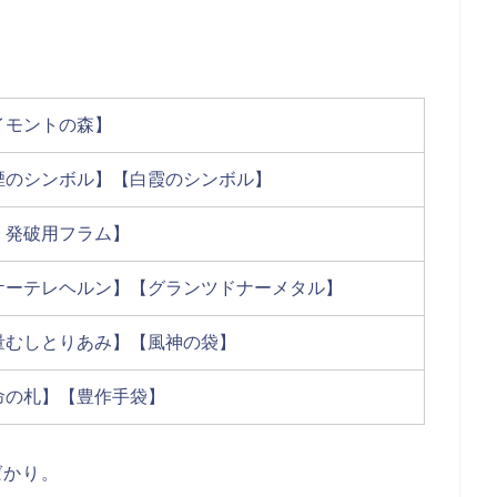
イモントの森】
煙のシンボル】【白霞のシンボル】
・発破用フラム】
ケーテレヘルン】【グランツドナーメタル】
量むしとりあみ】【風神の袋】
命の札】【豊作手袋】
ばかり。