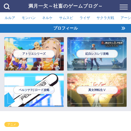
満月一欠～社畜のゲームブログ～
ルルア
モンハン
ネルケ
サムスピ
ライザ
サクラ大戦
アーシ
プロフィール
アトリエシリーズ
紅白レスレリ攻略
ペルソナ3リロード攻略
真女神転生Ⅴ
アニメ