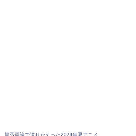
賛否両論で溢れかえった2024年夏アニメ。