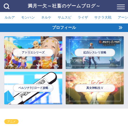
満月一欠～社畜のゲームブログ～
ルルア
モンハン
ネルケ
サムスピ
ライザ
サクラ大戦
アーシ
プロフィール
アトリエシリーズ
紅白レスレリ攻略
ペルソナ3リロード攻略
真女神転生Ⅴ
アニメ